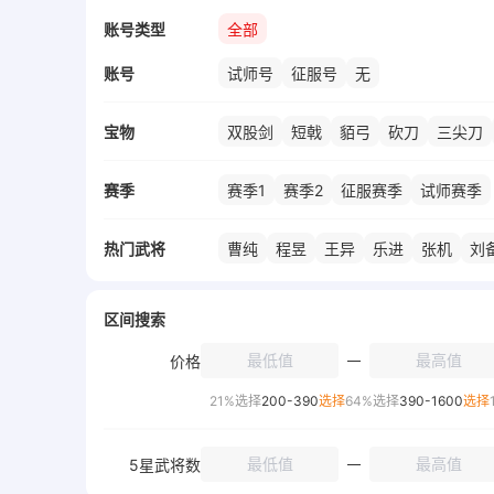
账号类型
全部
账号
试师号
征服号
无
宝物
双股剑
短戟
貊弓
砍刀
三尖刀
黑铁戟刀
钢枪
棕竹扇
精铁戟
赛季
赛季1
赛季2
征服赛季
试师赛季
热门武将
曹纯
程昱
王异
乐进
张机
刘
赵云
张角
张宁
陆逊
吕蒙
周
太史慈
荀彧
马腾
荀彧&荀攸
张
区间搜索
蔡文姬
高顺
祝融夫人
姜维
价格
21%选择
200-390
选择
64%选择
390-1600
选择
5星武将数