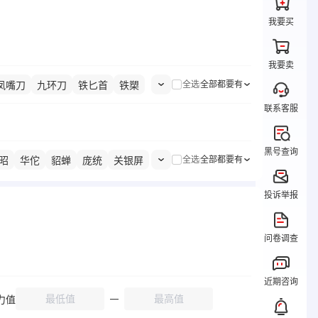
我要买
我要卖
凤嘴刀
九环刀
铁匕首
铁槊
全选
全部都要有
联系客服
黑号查询
昭
华佗
貂蝉
庞统
关银屏
全选
全部都要有
彰
轲比能
孙权
夏侯惇
投诉举报
辽
沮授
关兴&张苞
董白
问卷调查
近期咨询
力值