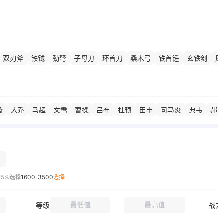
双刃斧
铁钺
劲弩
子母刀
环首刀
桑木弓
铁首锤
玄铁剑
白羽扇
备
大乔
马超
文鸯
曹操
吕布
杜预
田丰
司马炎
典韦
郝
泰
袁绍
郭嘉
诸葛亮
侍卫
卫瓘
贾诩
周瑜
甘宁
灵帝
曹
飞
蜀三相
魏延
徐晃
王允
步皇后
甄洛
李儒
马云禄
张
15%选择
1600-3500
选择
等级
战