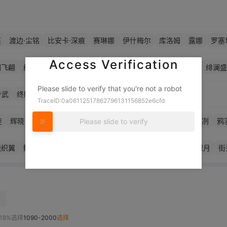
芙
渡边·尘铭
比安卡·深痕
赛琳娜
伊什梅尔
库洛姆
露娜
罗塞
·深谣
21号·森息
艾拉·万华
里·超刻
七实
薇拉
Access Verification
翎飞翩
红绡春榭
长夜瞭望
朽骨回生
苍空炽月
绮影凛然
绯澜盛
Please slide to verify that you're not a robot
SS
专武
终解
TraceID:0a06112517862796131156852e6cfd
2B
A2
9S
座
辉晓
幻奏
极昼
绯耀
荣光
锒冕
凜冽
鸦
Please slide to verify
铮骨
晖暮
维吉尔
但丁
灼惘
希声
谬影
幻日
芒星之迹
晓织翼
鳞波沫舞
朱云流霭
旌风雪冠
尼刻US1000
苍空炽月
街
红囚影
万华
澜盛律
绮愿稚梦
罡炁祛祟
幽涧青卞
天赐恩典
春围巡狩
热夏白
灵游行
扬威虎将
深海少女
深海蓝调
撷影迷情
旧日回想
纺光同
云流华
冥土渡魂
光耀颂赞
拂晓长誓
灰翎飞翩
巫渺魂祀
御衡圣
烬黯棘
梨缘韶华
龙雀归膺
海渊殊色
茕心溯愿
长夜瞭望
暮色黯
18%选择
1090-2000
选择
梦白菀
赤红璨焰
晓兔阗春
炸裂霓虹