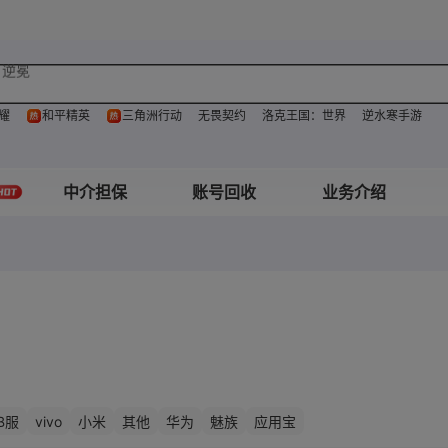
逆冕
全图鉴
耀
和平精英
三角洲行动
无畏契约
洛克王国：世界
逆水寒手游
深红囚影
中介担保
账号回收
业务介绍
vivo
B服
小米
其他
华为
魅族
应用宝