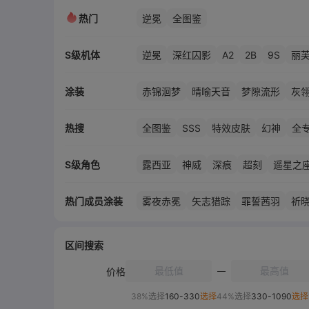
热门
逆冕
全图鉴
A2
2B
9S
S级机体
逆冕
深红囚影
丽
七实·脉冲
亚里莎·回音
曲
拉弥亚
涂装
赤锦洄梦
晴喻天音
梦隙流形
灰
SSS
热搜
全图鉴
特效皮肤
幻神
全
S级角色
露西亚
神威
深痕
超刻
遥星之
乱数
脉冲
深红之渊
誓焰
霁梦
热门成员涂装
雾夜赤冕
矢志猎踪
罪誓茜羽
祈
启明
尘铭
深谣
回音
森息
深
荣勋典范
绮影凛然
冥夜日冕
绯
鲨滩嬉戏
薄纱紫荆
雪豹之契
万
区间搜索
璃蓝眸转
弥月寒调
鸿韵绣春
瑶
价格
破夜极星
蚩龙渊渺
缘纺祈糸
绯
38%选择
160-330
选择
44%选择
330-1090
选择
稚眠绒狼
竞跃纷斓
浮光潜影
拾