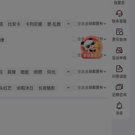
我要卖
联系客服
塔
比安卡
卡列尼娜
里·乱数
全选
全部都要有
全选
全部都要有
律
黑号查询
全选
全部都要有
投诉举报
羽
真理
暗能
烬燃
仰光
全选
全部都要有
问卷调查
骇影
明晰梦
檀心
终焉
头红芒
余暇沐日
长夜魅影
全选
全部都要有
近期咨询
贝
末世绀华
潮汐心景
尘
粼海浮荧
罪妄月华
翼
妖蛊魇色
绛龙佑岁
消息
星
沙飞虹芒
朽骨回生