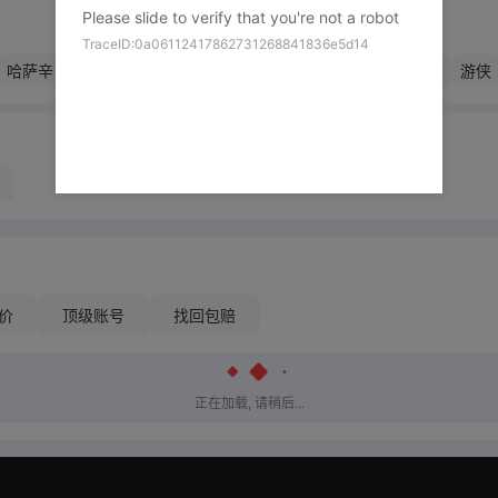
Please slide to verify that you're not a robot
TraceID:0a06112417862731268841836e5d14
哈萨辛
傲雪
巡林者
羽士
行者
女武神
狂战士
女巫
游侠
价
顶级账号
找回包赔
正在加载, 请稍后...