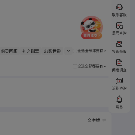
联系客服
黑号查询
幽灵回廊
神之御驾
幻影世爵
全选
全部都要有
投诉举报
全选
全部都要有
问卷调查
近期咨询
消息
文字版