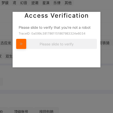
梦貘
鸢
幻音
逆潮
星演
乐律
其他
Access Verification
Please slide to verify that you're not a robot
TraceID: 0a099c3817861151867983324e6034
上古应龙
比吉熊侦探
初号机
改2号机y
尼德霍格之怒
猎影铁骑
Please slide to verify
幻影世爵
无冕神王
霓虹精灵
一念鬼神
家
双生
执行者
猎鹰
村雨
价
顶级账号
找回包赔