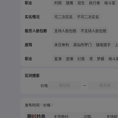
职业
村雨
猎鹰
双生
执行者
格斗家
实名情况
可二次实名
不可二次实名
能否人脸包赔
支持人脸包赔
不支持人脸包赔
座驾
末日审判
英仙所罗门
镭电猎手
钢铁雄魂强袭
雷霆风暴
极域流星
职业
星演
逆潮
幻音
鸢
梦貘
格斗
区间搜索
价格
发布时间
价格
无货赔付
闪购
支持砍