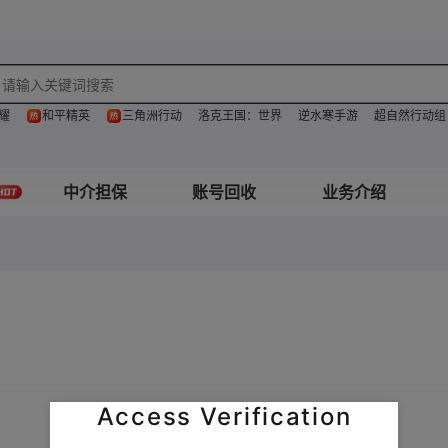
耀
和平精英
三角洲行动
洛克王国：世界
逆水寒手游
超自然行动组
中介担保
账号回收
业务介绍
Access Verification