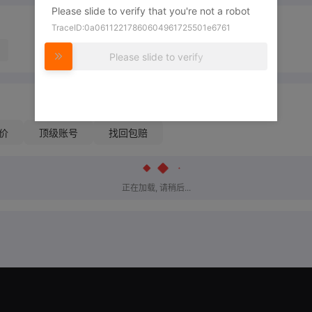
Please slide to verify that you're not a robot
TraceID:0a06112217860604961725501e6761
Please slide to verify
价
顶级账号
找回包赔
正在加载, 请稍后...