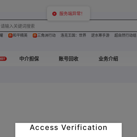
服务端异常！
耀
和平精英
三角洲行动
洛克王国：世界
逆水寒手游
超自然行动组
中介担保
账号回收
业务介绍
Access Verification