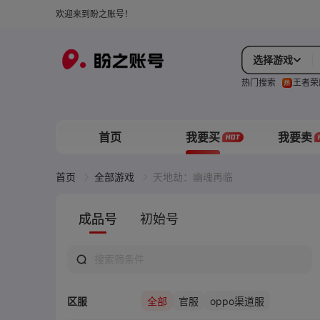
欢迎来到盼之账号！
选择游戏
热门搜索
王者荣
首页
我要买
我要卖
首页
全部游戏
天地劫：幽魂再临
成品号
初始号
区服
全部
官服
oppo渠道服