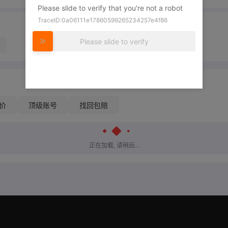
Please slide to verify that you're not a robot
TraceID:0a06111e17860599265234257e4f86
Please slide to verify
价
顶级账号
找回包赔
正在加载, 请稍后...