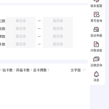
联系客服
石数
黑号查询
肤数
投诉举报
牌数
卡数
问卷调查
近期咨询
钻卡数
异画卡数
总卡牌数
文字版
消息