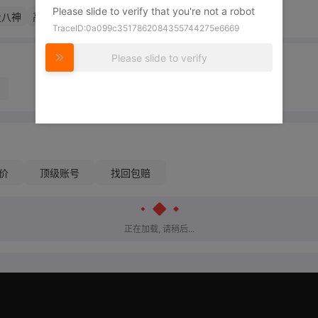
Please slide to verify that you're not a robot
走八神
高尼茨
七枷社
吉斯
卢卡尔
坂崎琢磨
夏尔美
TraceID:0a099c3517862084355744275e6669
Please slide to verify
价
顶级账号
找回包赔
正在加载, 请稍后...