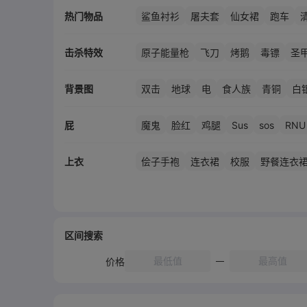
热门物品
鲨鱼衬衫
屠夫套
仙女裙
跑车
小汽车
恶魔猎人套
击杀特效
原子能量枪
飞刀
烤鹅
毒镖
圣
背景图
双击
地球
电
食人族
青铜
白
骨王座
发条
机械
光辉
Sus
sos
RNU
屁
魔鬼
脸红
鸡腿
上衣
侩子手袍
连衣裙
校服
野餐连衣
猴王盔甲
盛夏
校服
连衣裙
侩
旅行者
消防员
凤凰
区间搜索
价格