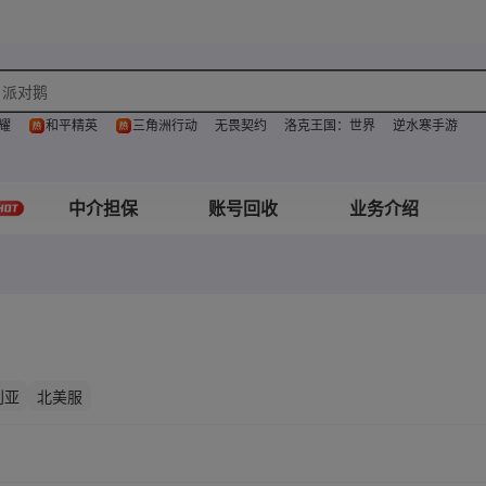
派对鹅
耀
和平精英
三角洲行动
无畏契约
洛克王国：世界
逆水寒手游
中介担保
账号回收
业务介绍
利亚
北美服