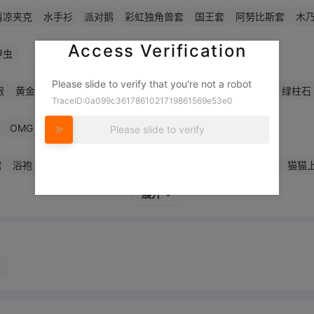
清凉夹克
水手衫
派对鹅
彩虹独角兽套
国王套
阿努比斯套
木
Access Verification
甲虫
Please slide to verify that you're not a robot
银
黄金
铂金
紫水晶
红宝石
绿宝石
蓝宝石
水
风
绿柱石
TraceID:0a099c3617861021719861569e53e0
OMG
WTF
REAEY UP
哭泣
真爱
咒骂
饥饿
Please slide to verify
裙
浴袍
吉他上衣
拉丁裙
浴袍
野餐连衣裙
消灭
围嘴
猫猫
子手袍
警服
女土夹克
杀戮者制服
雷纳斯了衬衫
侏儒衬衫
哈
展开