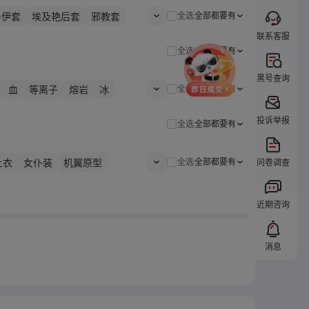
乃伊套
埃及艳后套
邪教套
全选
全部都要有
联系客服
全选
全部都要有
黑号查询
血
等离子
熔岩
冰
全选
全部都要有
投诉举报
全选
全部都要有
上衣
女仆装
机翼原型
全选
全部都要有
问卷调查
卡马
拉菲服
LOLITA裙
近期咨询
消息