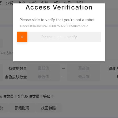
将
少将
上校
中校
少校
上尉
中尉
少尉
Access Verification
Please slide to verify that you're not a robot
TraceID:0a06112417860750728965062e5d0c
Please slide to verify
14%选择
1200-1890
选择
特效枪数量
基地
金色皮肤数量
皮肤数量
金色皮肤数量
等级
价
顶级账号
找回包赔