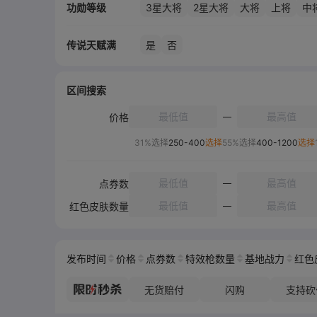
功勋等级
3星大将
2星大将
大将
上将
中
传说天赋满
是
否
区间搜索
价格
31%选择
250-400
选择
55%选择
400-1200
选择
点券数
红色皮肤数量
发布时间
价格
点券数
特效枪数量
基地战力
红色
无货赔付
闪购
支持砍