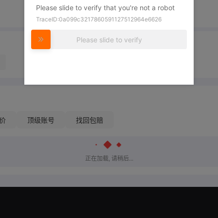
Please slide to verify that you're not a robot
TraceID:0a099c3217860591127512964e6626
Please slide to verify
价
顶级账号
找回包赔
正在加载, 请稍后...