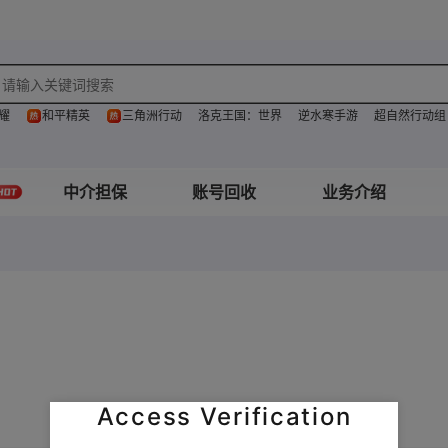
耀
和平精英
三角洲行动
洛克王国：世界
逆水寒手游
超自然行动组
中介担保
账号回收
业务介绍
Access Verification