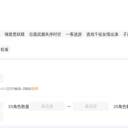
嗨爱愿妖精
位面武器失序时空
一客逍游
诡戏千役友情出演
孑
锚曙光
瞒天乐游曙影
浮生渡尘之羽
月下誓约予爱以心
奇迹魔法
松雀
玉骑士月痕
真我人之律者
螺旋愚戏之匣
戒律深罪之槛
繚乱星
律者
魇夜星渊
识之律者
不灭星锚
狂热蓝调
失落迷迭
雷之律
真红骑士月蚀
炽翎
空之律者
樱桃炸弾
第六夜想曲
影骑士月轮
白骑士月光
雷电女王的鬼铠
异度黑核侵蚀
次元边界突破
14%选择
1600-2500
选择
3S角色数量
2S角色