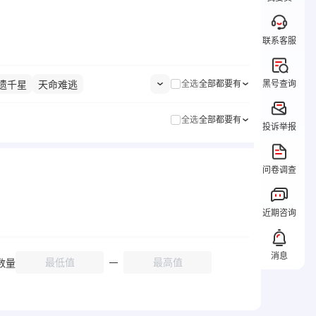
联系客服
黑号查询
遗千星
天命难逃
全选
全部都要有
少女
死生之律者
织羽梦旌
全选
全部都要有
棘
天元骑英
次生银翼
投诉举报
者
辉骑士月魄
云墨丹心
处刑装紫苑
御神装勿忘
问卷调查
近期咨询
消息
数量