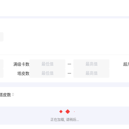
满级卡数
超
塔皮数
塔皮数
正在加载, 请稍后...