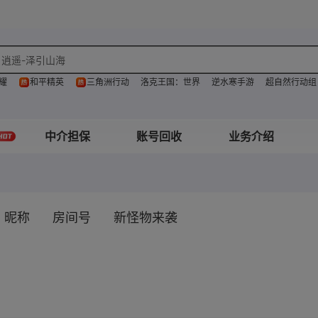
逍遥-泽引山海
逍遥-莲华渡
耀
和平精英
三角洲行动
洛克王国：世界
逆水寒手游
超自然行动组
逍遥-剑仙
中介担保
账号回收
业务介绍
昵称
房间号
新怪物来袭