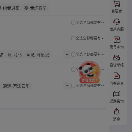
遥-绣春逍影
零-赤炼将军
我要卖
全选
全部都要有
联系客服
全选
全部都要有
黑号查询
辞
月-龙马
阿念-寻星记
全选
全部都要有
投诉举报
全选
全部都要有
问卷调查
逍遥-万迭云华
全选
全部都要有
突击
阿念-灵昭鹿鸣
近期咨询
霓裳踏雪
巫铃儿-素影瑶光
儿-琢玉怀乡
阿念-庆宴绮愿
星谕
兰-扈江离
月-云台鹗
消息