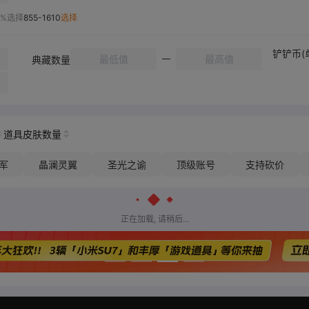
0%选择
855-1610
选择
铲铲币(
典藏数量
道具皮肤数量
军
晶澜灵翼
圣光之谕
顶级账号
支持砍价
正在加载, 请稍后...