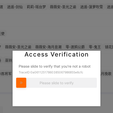
渡
逍遥-剑仙
莉莉-瑶台梦
薇薇安-圣光之谕
逍遥-菠萝吹雪
逍
天使
梦
薇薇安-圣光之谕
薇薇安-海月息潮
零-渡鸦公爵
零-鬼王
镜花
Access Verification
话
兰-春之声
艾伦-星渊法则
杨
巫铃儿-上官子怡
爱丽丝-梨花诗
阿念-橙留香
Please slide to verify that you're not a robot
TraceID:0a06112517860385067986855e6cfc
赤炼将军
莉莉-情公主
莉莉-雪羽
莉莉-莓果陷阱
薇薇安-黑月挽歌
安-仙锋小姐
零-搬开山
薇薇安-白光莹
零-磨砺成锋
薇薇安-杜宾
Please slide to verify
展开
念-迷途僵宝
临云-赤鳞纪
艾伦-黎明猎手
爱丽丝-甜梦派对
小黄-
-石楠的哀伤
艾伦-绒绒对决
临云-织锦云程
爱德华-梵卓之礼
巫铃
水王子
爱丽丝-耀眼的你
爱丽丝-丝缕哀歌
小黄-呱呱雨衣
兰-千夜
色序曲
小黄-中华小厨娘
小满-燕燕于飞
爱德华-福尔摩喵