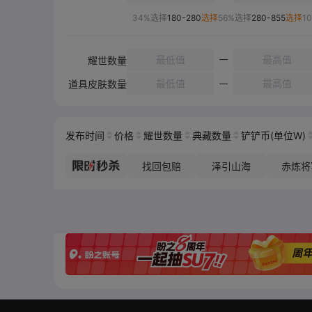
34%选择
180-280
选择
56%选择
280-855
选择
1
耀世数量
道具皮肤数量
发布时间
价格
耀世数量
典藏数量
铲铲币(单位W)
找回包赔
泽引山海
赤炼将