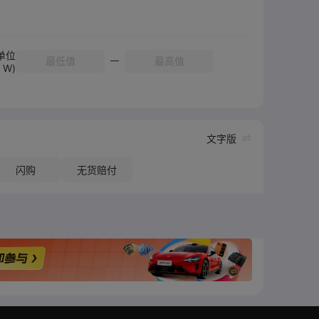
单位
W)
文字版
闪购
无货赔付