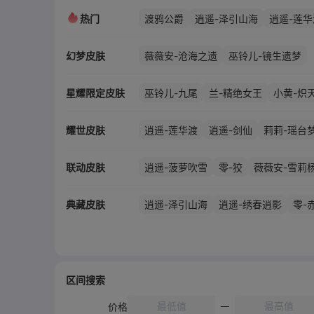
热门
渡鸦公爵
逍遥-泽引山海
逍遥-莲华
幻梦皮肤
薇薇安-沧海之遗
巫铃儿-镜生遗梦
星耀限定皮肤
巫铃儿-九尾
兰-精绝女王
小黄-炽
耀世皮肤
逍遥-莲华渡
逍遥-剑仙
莉莉-瑶台
爱丽丝-血色中的玛丽
小黄-遗失的童
联动皮肤
逍遥-菠萝吹雪
零-狡
薇薇安-雪莉
典藏皮肤
逍遥-泽引山海
逍遥-绣春逍影
零-
莉莉-除妖小师妹
零-青云逸歌
薇薇
阿念-王子与骑士
小黄-青丘一梦
阿
爱丽丝-瑞羽衔春
无心-陈玉楼
米娅
区间搜索
爱丽丝-冰公主
艾伦-胡八一
艾伦-
小满-童话息语
小黄-罗丽
小黄-异
价格