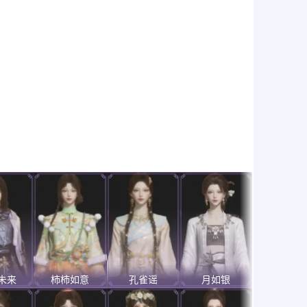
未来
柿柿如意
孔雀谣
月如银