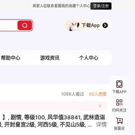
商家入驻
联系客服
我的收藏
个人中心
登录/注册
帮助中心
游戏资讯
个人中心
下载APP
1088人看过
92人想要
扫码关注
, 剧情, 等级100, 风华值38841, 武林造诣
, 开封皇宫2级, 河西5级, 不见山5级, ...
详情
我要买