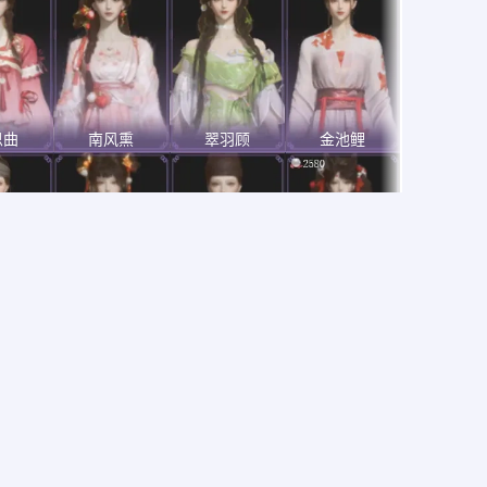
思曲
南风熏
翠羽顾
金池鲤
夜行
岁寒香
赤心一寸
马上有乾