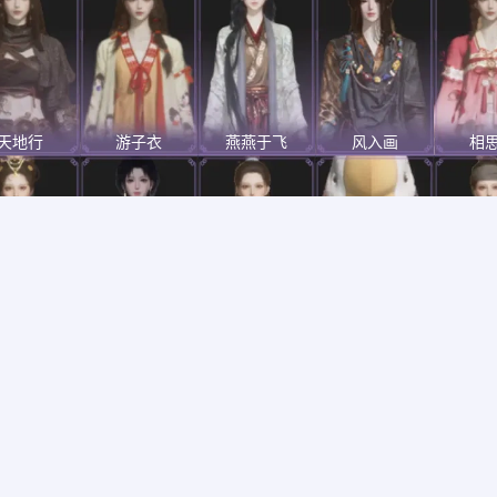
天地行
游子衣
燕燕于飞
风入画
相
舞花间
山君啸林
江湖客
清河强者
遥