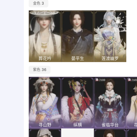
金色
3
葬花吟
晏平生
莲渡幽罗
紫色
36
寻山野
纵横
雀临华台