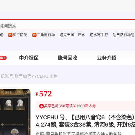
耀
和平精英
三角洲行动
洛克王国：世界
逆水寒手游
超自然行动组
中介担保
账号回收
业务介绍
机账号 账号编号YYCEHU 出售
572
¥
卖家已降358
可领￥1200新人券
YYCEHU 号 , 【已用八音窍6（不含染色）】
4.274鹅, 套装3金36紫, 清河6级, 开封6级
官服-网易手机账号
无换绑冷却
不支持人脸包赔