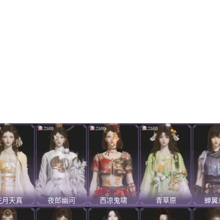
花月天真
夜郎幽问
西凉鬼啸
青草原
蝉翼