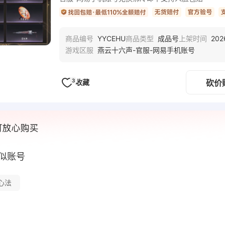
YYCEHU
成品号
202
商品编号
商品类型
上架时间
燕云十六声-官服-网易手机账号
游戏区服
3
收藏
砍价
似账号
心法