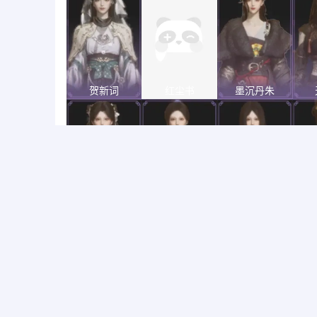
贺新词
红尘书
墨沉丹朱
梨花泪
上青云
松花玉兰