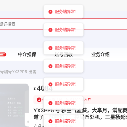
服务端异常！
服务端异常！
服务端异常！
服务端异常！
服务端异常！
中介担保
账号回收
业务介绍
服务端异常！
号编号YX3PP5 出售
服务端异常！
服务端异常！
4084
¥
服务端异常！
服务端异常！
卖家已降1116
可领￥1200新人券
服务端异常！
YX3PP5 号 秒空气孟获，大芈月，满
服务端异常！
道子，熬煎包子，控局丘处机，三星杨延
安卓-QQ
不可二次实名