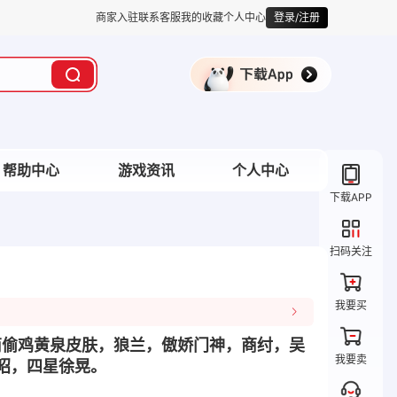
商家入驻
联系客服
我的收藏
个人中心
登录/注册
帮助中心
游戏资讯
个人中心
下载APP
扫码关注
我要买
配商偷鸡黄泉皮肤，狼兰，傲娇门神，商纣，吴
我要卖
昭，四星徐晃。