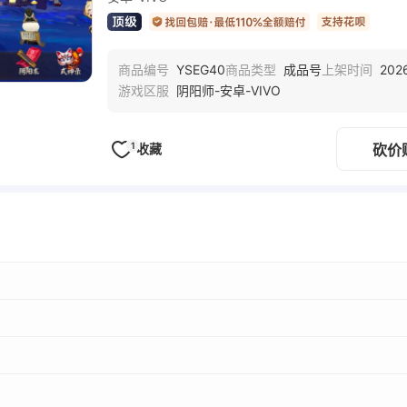
YSEG40
成品号
202
商品编号
商品类型
上架时间
阴阳师-安卓-VIVO
游戏区服
1
收藏
砍价