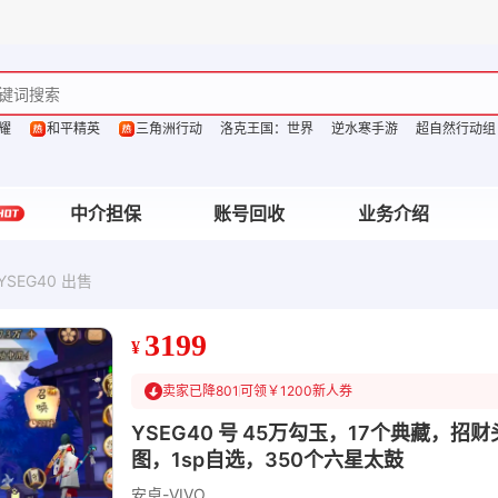
耀
和平精英
三角洲行动
洛克王国：世界
逆水寒手游
超自然行动组
中介担保
账号回收
业务介绍
SEG40 出售
3199
¥
卖家已降801
可领￥1200新人券
YSEG40 号 45万勾玉，17个典藏，招
图，1sp自选，350个六星太鼓
安卓-VIVO