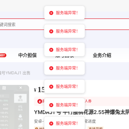
服务端异常！
服务端异常！
服务端异常！
中介担保
账号回收
业务介绍
服务端异常！
编号YMDAJ1 出售
服务端异常！
1500
¥
卖家已降388
可领￥1200新人券
服务端异常！
YMDAJ1 号 平行服桃花源2.55神爆兔太
安卓-vivo
太阴
平行服
秘籍正常进度
服务端异常！