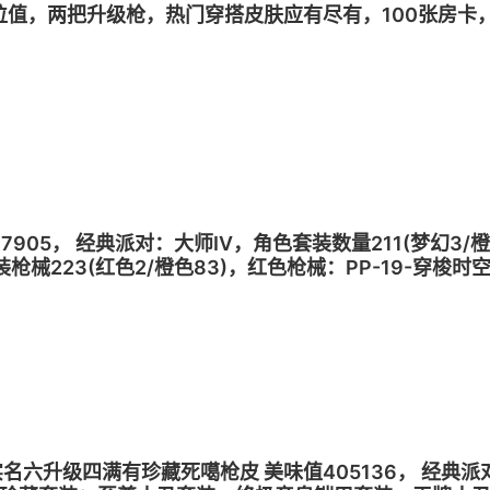
3万美位值，两把升级枪，热门穿搭皮肤应有尽有，100张
407905， 经典派对：大师IV，角色套装数量211(梦幻
械223(红色2/橙色83)，红色枪械：PP-19-穿梭时
p无实名六升级四满有珍藏死噶枪皮 美味值405136， 经典