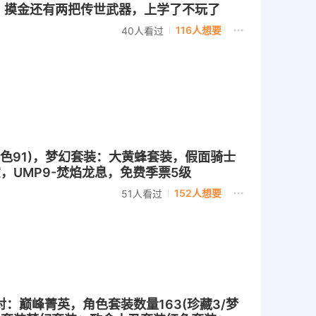
房卡，摸金还有两把传世武器，上学了不玩了
116人想要
40人看过
3/橙色91)，梦幻套装：大黄蜂套装，假面骑士
空，UMP9-焚焰龙息，免费季票5级
152人想要
51人看过
派对：巅峰菁英，角色套装数量163(珍藏3/梦