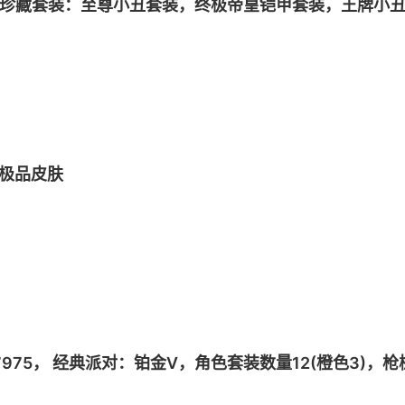
7)，珍藏套装：至尊小丑套装，终极帝皇铠甲套装，王牌
梦幻1/红色5/橙色81)，梦幻枪械：QBZ-192-五行之帝皇
视，PP-19-穿梭时空，UMP9-焚焰龙息，免费季票196
的极品皮肤
37975， 经典派对：铂金V，角色套装数量12(橙色3)，枪械