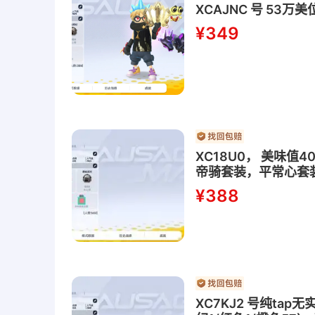
XCAJNC 号 5
¥349
XC18U0， 美味值
帝骑套装，平常心套装枪
¥388
XC7KJ2 号纯ta