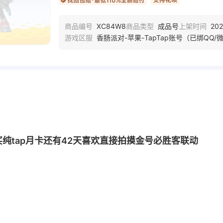
XC84W8
成品号
202
商品编号
商品类型
上架时间
香肠派对-苹果-TapTap账号（已绑QQ/
游戏区服
已买纯tap月卡还有42天喜欢直接拍摸金号必胜客联动