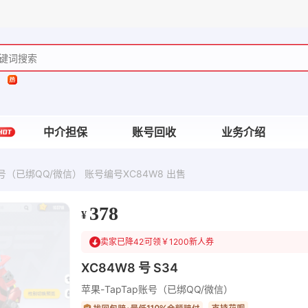
中介担保
账号回收
业务介绍
账号（已绑QQ/微信） 账号编号XC84W8 出售
378
¥
卖家已降42
可领￥1200新人券
XC84W8 号 S34
苹果-TapTap账号（已绑QQ/微信）