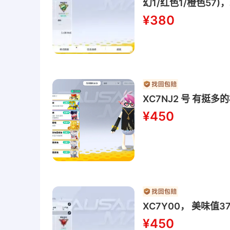
幻1/红色1/橙色5
天大圣套装枪械214(
¥380
悖论，M416-绯红凝
XC7NJ2 号 有挺多
¥450
XC7Y00， 美味值
¥450