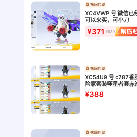
XC4VWP 号 微
可以来买，可小刀
¥371
¥530
XC54U9 号 c
险家套装噬星者套赤
鹰爪套装菲菲公主套
¥388