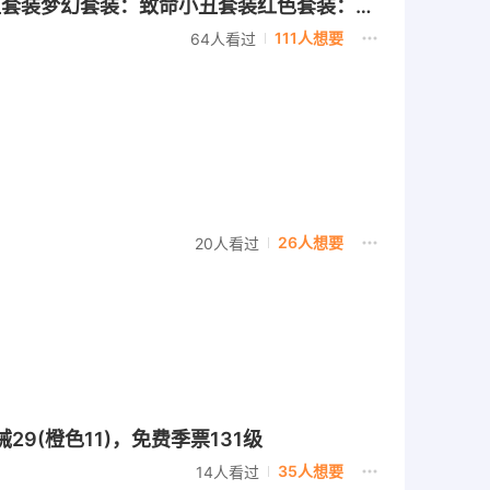
小丑套装梦幻套装：致命小丑套装红色套装：齐
，红色枪械：AUG-键刃潮音，Galil-熵核
111人想要
64人看过
级
26人想要
20人看过
29(橙色11)，免费季票131级
35人想要
14人看过