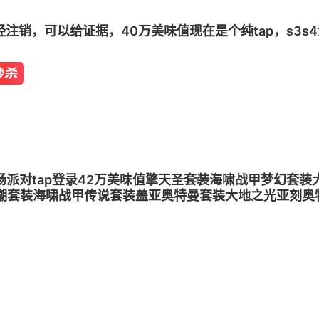
信已经注销，可以给证据，40万美味值现在是个纯tap，s3
787香肠派对tap登录42万美味值擎天圣套装海啸战甲梦幻
潮套装海啸战甲传说套装盖亚奥特曼套装大地之光亚刻奥
装极光之渊-火花套装彩虹之巅-电极套装