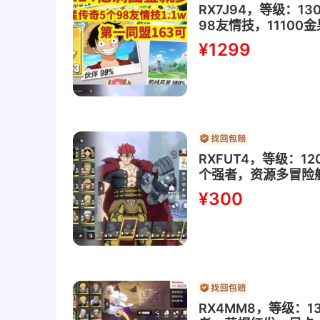
RX7J94，等级：13
98友情技，1110
都有
¥1299
RXFUT4，等级：1
个强者，资源多冒险
¥300
RX4MM8，等级：1