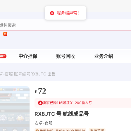
中介担保
账号回收
业务介绍
-官服 账号编号RX8JTC 出售
72
¥
卖家已降116
可领￥1200新人券
RX8JTC 号 航线成品号
安卓-官服