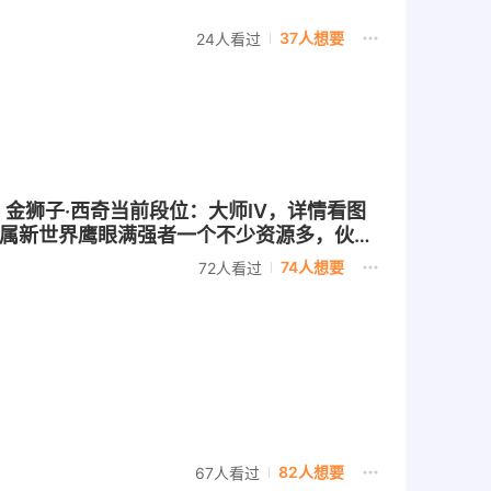
37人想要
24人看过
伴：金狮子·西奇当前段位：大师IV，详情看图
技场专属新世界鹰眼满强者一个不少资源多，伙伴
9.3时间到配合换绑，找回包赔
74人想要
72人看过
82人想要
67人看过