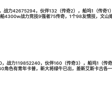
27，战力42675294，伙伴132（传奇2），船坞1（
 神船4300w战力竞技9强者75传奇，1个98友情技，文
安卓互通
50，战力119852240，伙伴160（传奇3），船坞1
号 160角色有青年卡普，新大将绿牛已出，差新艾斯卡古
新的有彩果喜欢自己补，可比已经一半碎片，每月稳拿第一
e号，这号便宜处理，1500刚买的，有绑定的冷却时间
用分，喜欢自秒，安全第一。