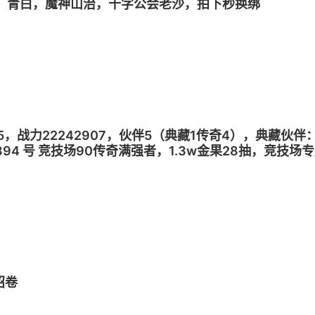
，青白，魔神山治，十字公会老沙，拍下秒换绑
35，战力22242907，伙伴5（典藏1传奇4），典藏伙
394 号 竞技场90传奇满强者，1.3w金果28抽，竞
果安卓手机可玩，账号安全，换绑冷却中，拍下发号密码，
招卷