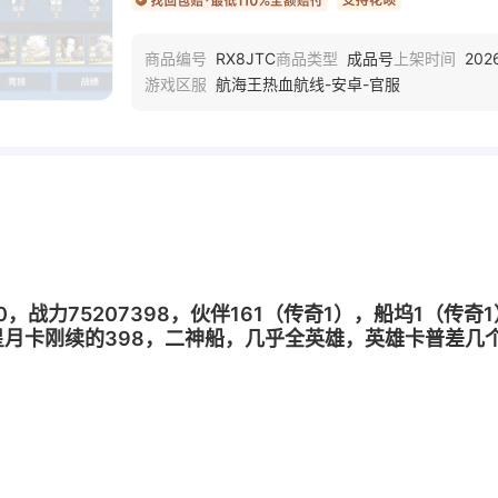
RX8JTC
成品号
202
商品编号
商品类型
上架时间
航海王热血航线-安卓-官服
游戏区服
50，战力75207398，伙伴161（传奇1），船坞1（传
月卡刚续的398，二神船，几乎全英雄，英雄卡普差几个月