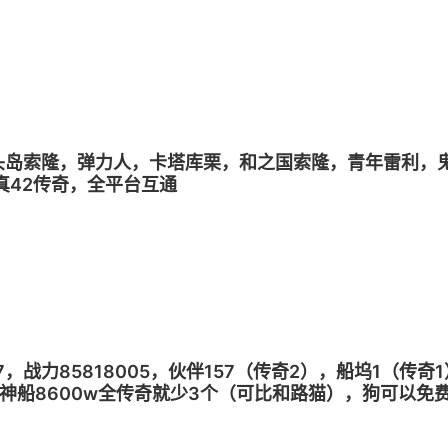
服蛋头岛索隆，弹力人，卡塔库栗，和之国索隆，青年雷利，
真42传奇，全平台互通
47，战力85818005，伙伴157（传奇2），船坞1（
 双神船8600w全传奇就少3个（可比和路猫），狗可以免费
效地狱刀鸣，凯多大龙皮肤