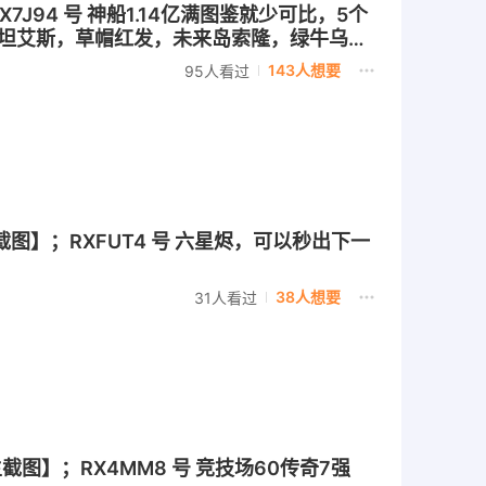
X7J94 号 神船1.14亿满图鉴就少可比，5个
巴斯坦艾斯，草帽红发，未来岛索隆，绿牛乌鸦
143人想要
95人看过
截图】；RXFUT4 号 六星烬，可以秒出下一
38人想要
31人看过
截图】；RX4MM8 号 竞技场60传奇7强