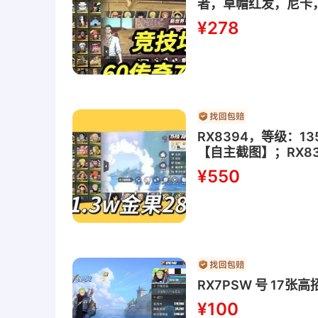
者，草帽红发，尼卡
¥278
RX8394，等级：1
【自主截图】；RX8
多，养成好，官服苹
¥550
RX7PSW 号 17张高
¥100