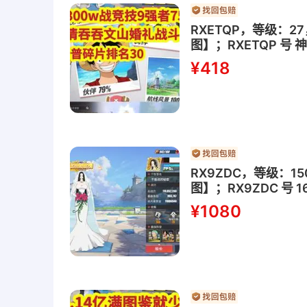
RXETQP，等级：
图】；RXETQP 号
战力排名30，苹果
¥418
RX9ZDC，等级：1
图】；RX9ZDC 
买，全部98差一个
¥1080
等，换了更厉害的pv
支付宝810芝麻信