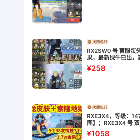
RX2SW0 号 官
果，最新绿牛已出，
¥258
RXE3X4，等级：1
图】；RXE3X4 号
斗皮肤，索隆世界特
¥1058