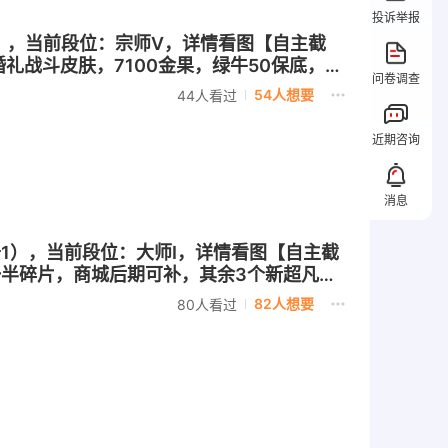
投诉举报
传奇1），当前段位：宗师V，详情看图【自主截
山婚礼战斗皮肤，7100金果，绿牛50保底，高
问卷调查
54人想要
44人看过
近期咨询
消息
（传奇1），当前段位：大师I，详情看图【自主截
各一半碎片，商城后期可补，其余3个新超凡没
至高碎片，7战斗皮肤红发白胡子卡二奈美
82人想要
80人看过
，9月4号可换绑，到时间支持随时换绑，本人