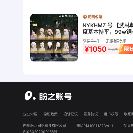
NYKHMZ 号 【
度基本持平，99w铜
网易手机
无换绑冷却
¥1050
¥1200
企业介绍
隐私政策
投诉建议
服务协议
用户权限
联系
四川盼之网络科技有限公司
蜀ICP备19011373号-1
投诉热
51030202000158号