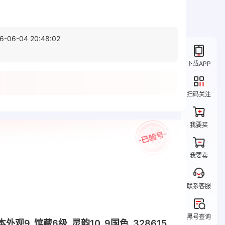
6-06-04 20:48:02
下载APP
扫码关注
我要买
我要卖
联系客服
黑号查询
9, 馆藏6级, 灵韵10, 9国色, 328615