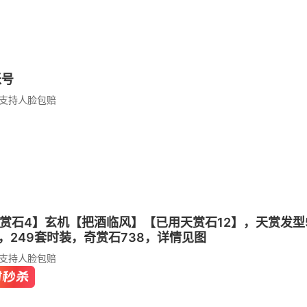
账号
支持人脸包赔
用天赏石4】玄机【把酒临风】【已用天赏石12】，天赏发型5
值，249套时装，奇赏石738，详情见图
支持人脸包赔