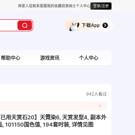
商家入驻
联系客服
我的收藏
招贤纳士
个人中心
登录/注册
帮助中心
游戏资讯
个人中心
942人看过
】【已用天赏石20】天霓染6, 天赏发型4, 副本外
衣品, 101150国色值, 194套时装, 详情见图