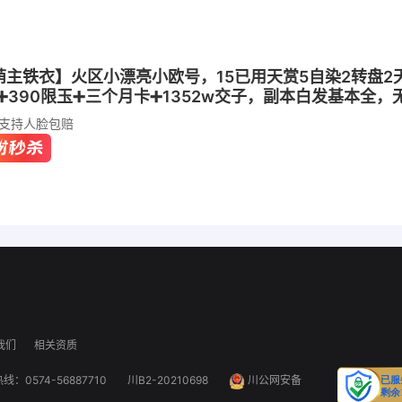
武林萌主铁衣】火区小漂亮小欧号，15已用天赏5自染2转盘
➕390限玉➕三个月卡➕1352w交子，副本白发基本全，
支持人脸包赔
我们
相关资质
线：0574-56887710
川B2-20210698
川公网安备