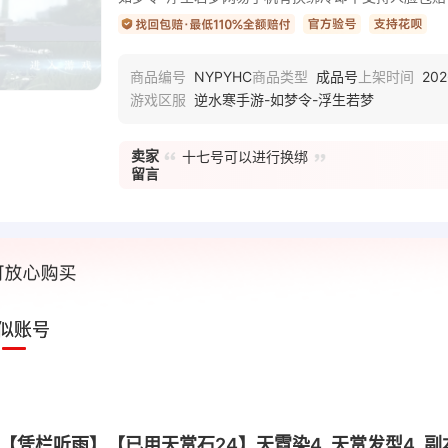
NYPYHC
成品号
202
商品编号
商品类型
上架时间
逆水寒手游-如梦令-浮生若梦
游戏区服
卖家
十七号可以进行换绑
留言
似账号
血河【凭栏听雨】【已用天赏石24】天霓染4, 天赏发型4, 副本外观