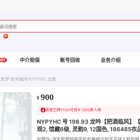
中介担保
账号回收
业务介绍
若梦 账号编号NYPYHC 出售
900
¥
卖家已降1100
可领￥1200新人券
NYPYHC 号 198.93 龙吟【把酒临风
观2, 馆藏6级, 灵韵9, 12国色, 186485
如梦令-浮生若梦
网易手机
有换绑冷却
不支持人脸包赔