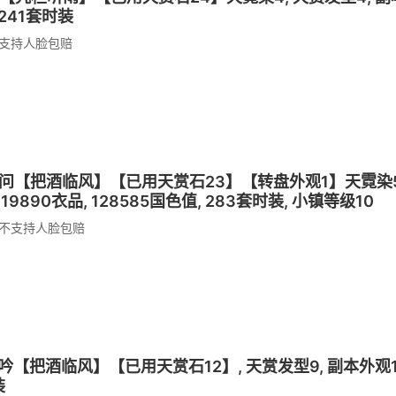
 241套时装
支持人脸包赔
53 素问【把酒临风】【已用天赏石23】【转盘外观1】天霓染5, 
319890衣品, 128585国色值, 283套时装, 小镇等级10
不支持人脸包赔
 龙吟【把酒临风】【已用天赏石12】, 天赏发型9, 副本外观1, 馆藏
装