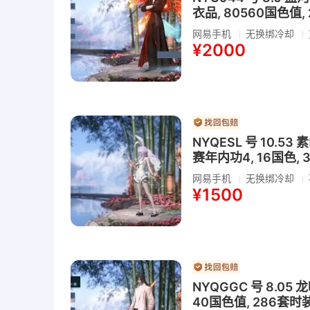
衣品, 80560国色值,
网易手机
无换绑冷却
¥2000
NYQESL 号 10.
赛年内功4, 16国色, 
网易手机
无换绑冷却
¥1500
NYQGGC 号 8.05
40国色值, 286套时