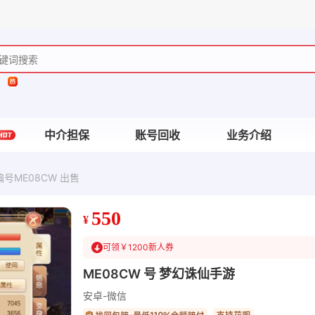
中介担保
账号回收
业务介绍
号ME08CW 出售
550
¥
可领￥1200新人券
ME08CW 号 梦幻诛仙手游
安卓-微信