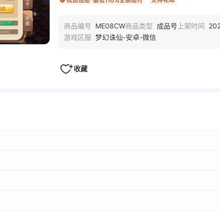
ME08CW
成品号
202
商品编号
商品类型
上架时间
梦幻诛仙-安卓-微信
游戏区服
收藏