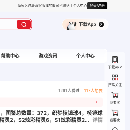
商家入驻
联系客服
我的收藏
招贤纳士
个人中心
登录/注册
帮助中心
游戏资讯
个人中心
下载APP
扫码关注
1261人看过
117人想要
我要买
5级，图鉴总数量：372，织梦棱镜球4，棱镜球
灵2，S2炫彩精灵6，S1炫彩精灵2...
详情
我要卖