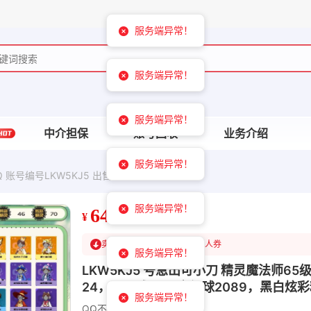
服务端异常！
服务端异常！
服务端异常！
中介担保
账号回收
业务介绍
服务端异常！
 账号编号LKW5KJ5 出售
服务端异常！
649
¥
卖家已降350
可领￥1200新人券
服务端异常！
LKW5KJ5 号急出可小刀 精灵魔法师6
24，国王球86，高级球2089，黑白炫彩精
服务端异常！
QQ
不可二次实名
其他
男洛克