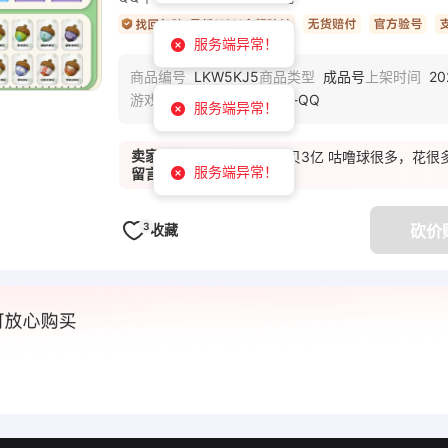
服务端异常！
LKW5KJ5
成品号
20
商品编号
商品类型
上架时间
洛克王国：世界-QQ
游戏区服
服务端异常！
卖家
棱镜球24个 洛克贝3亿 咕噜球很多，花很
服务端异常！
留言
3
收藏
砍价