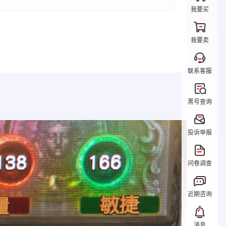
我要买
我要卖
联系客服
黑号查询
投诉举报
问卷调查
近期咨询
消息