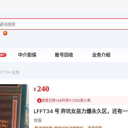
中介担保
账号回收
业务介绍
FT34 出售
240
¥
卖家已降148
可领￥1200新人券
LFFT34 号 弃坑女巫力爆永久区，还有
官服