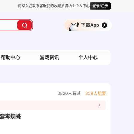
商家入驻
联系客服
我的收藏
招贤纳士
个人中心
登录/注册
帮助中心
游戏资讯
个人中心
3820人看过
359人想要
一套毒蜘蛛