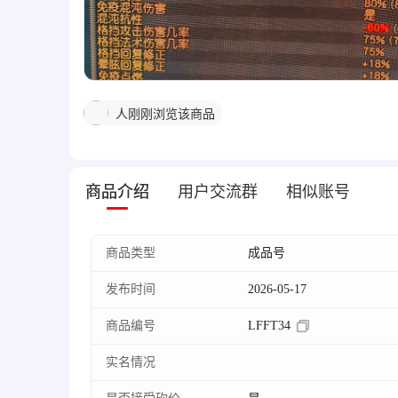
人刚刚浏览该商品
22小时前卖家来过,发起购买可以更快成交
商品介绍
用户交流群
相似账号
商品类型
成品号
发布时间
2026-05-17
商品编号
LFFT34
实名情况