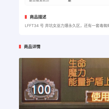
是否接受砍价
是
商品描述
LFFT34 号 弃坑女巫力爆永久区，还有一套毒蜘
商品详情