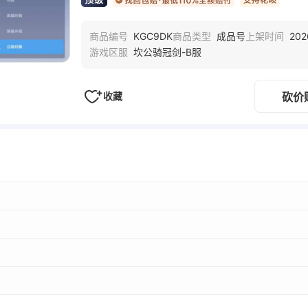
KGC9DK
成品号
202
商品编号
商品类型
上架时间
坎公骑冠剑-B服
游戏区服
收藏
砍价