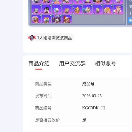
1
人刚刚浏览该商品
宿***一
发起了砍价
买***蛊
发起了砍价
商品介绍
用户交流群
相似账号
商品类型
成品号
发布时间
2026-03-25
商品编号
KGC9DK
是否接受砍价
是