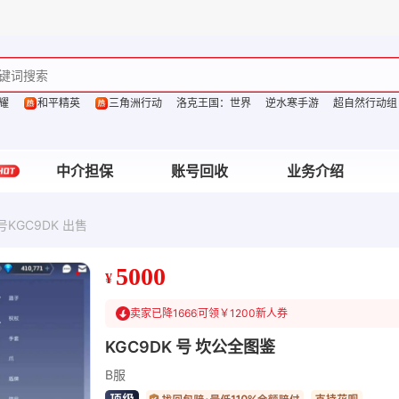
耀
和平精英
三角洲行动
洛克王国：世界
逆水寒手游
超自然行动组
中介担保
账号回收
业务介绍
KGC9DK 出售
5000
¥
卖家已降1666
可领￥1200新人券
KGC9DK 号 坎公全图鉴
B服