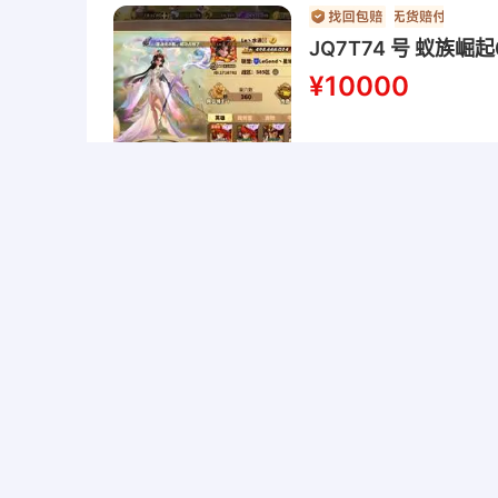
JQ7T74 号 蚁族
¥10000
JQ10130 号 东西还
¥120