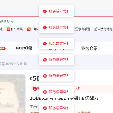
服务端异常！
服务端异常！
耀
和平精英
三角洲行动
洛克王国：世界
逆水寒手游
超自然行动组
服务端异常！
中介担保
账号回收
业务介绍
服务端异常！
号JQB8XS 出售
服务端异常！
500
¥
卖家已降300
可领￥1200新人券
服务端异常！
JQB8XS 号 官服0.1苹果1.8亿战力
苹果-官服
服务端异常！