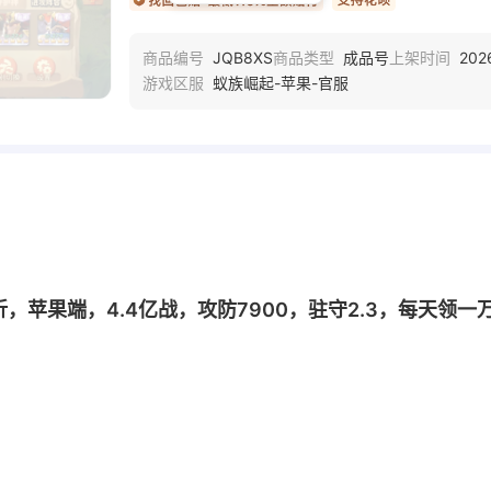
JQB8XS
成品号
202
商品编号
商品类型
上架时间
蚁族崛起-苹果-官服
游戏区服
0.1折，苹果端，4.4亿战，攻防7900，驻守2.3，每天领一