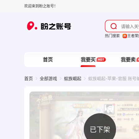
欢迎来到盼之账号！
热门搜索
王者荣
首页
我要买
我要卖
首页
全部游戏
蚁族崛起
蚁族崛起-苹果-官服 账号编
已下架