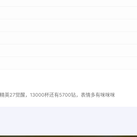
11精英27觉醒，13000杯还有5700钻，表情多有咪咪咪