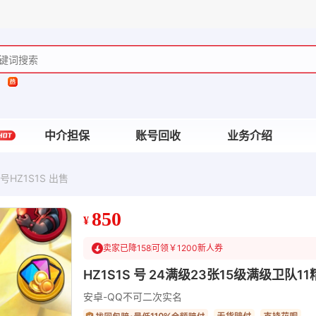
中介担保
账号回收
业务介绍
HZ1S1S 出售
850
¥
卖家已降158
可领￥1200新人券
HZ1S1S 号 24满级23张15级满级卫队1
安卓-QQ
不可二次实名