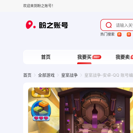
欢迎来到盼之账号！
热门搜索
首页
我要买
我要卖
首页
全部游戏
皇室战争
皇室战争-安卓-QQ 账号编号
盼***S
盼***K
收藏了该商品
发起了砍价