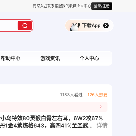
商家入驻
联系客服
我的收藏
个人中心
登录/注册
帮助中心
游戏资讯
个人中心
1183人看过
126人想要
三阶小鸟特效80灵猴白骨左右耳，6W2攻67%
1金4紫炼格643，高四41%至圣武...
详情