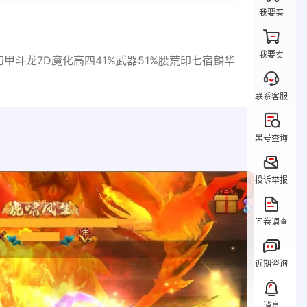
我要买
我要卖
幻甲斗龙7D魔化高四41%武器51%腰荒印七宿麟华
联系客服
黑号查询
投诉举报
问卷调查
近期咨询
消息