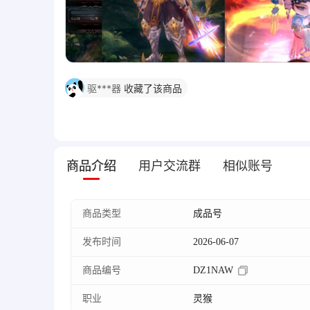
11小时前卖家来过,发起购买可以更快成交
驱***器
收藏了该商品
盼***S
发起了砍价
缱***喵
收藏了该商品
商品介绍
用户交流群
相似账号
1
人刚刚浏览该商品
商品类型
成品号
发布时间
2026-06-07
商品编号
DZ1NAW
职业
灵猴