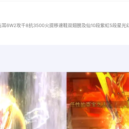
左右耳6W2攻千8抗3500火提移速鞋双翅膀及仙10段紫虹5段星光