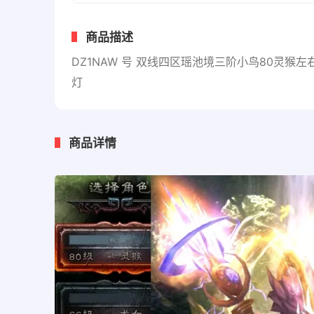
商品描述
DZ1NAW 号 双线四区瑶池境三阶小鸟80灵猴
灯
商品详情