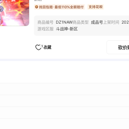
DZ1NAW
成品号
202
商品编号
商品类型
上架时间
斗战神-新区
游戏区服
1
收藏
砍价