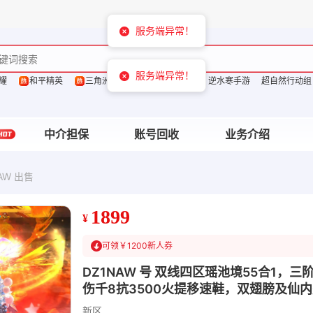
耀
和平精英
三角洲行动
洛克王国：世界
逆水寒手游
超自然行动组
中介担保
账号回收
业务介绍
AW 出售
1899
¥
可领￥1200新人券
DZ1NAW 号 双线四区瑶池境55合1，
伤千8抗3500火提移速鞋，双翅膀及仙内丹
新区