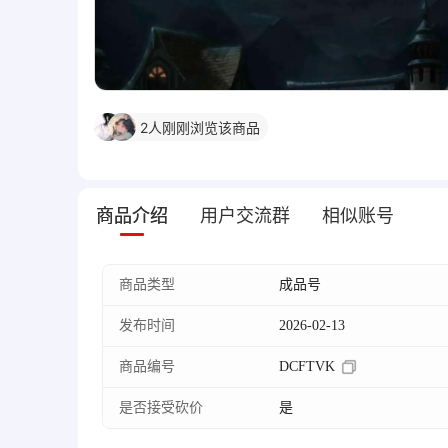
盼***H
发起了砍价
盼***G
收藏了该商品
2
人刚刚浏览该商品
孤***鸿
发起了砍价
商品介绍
用户交流群
相似账号
商品类型
成品号
发布时间
2026-02-13
商品编号
DCFTVK
是否接受砍价
是