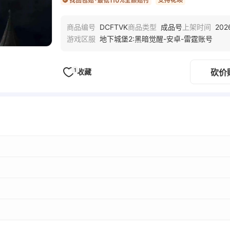
DCFTVK
成品号
202
商品编号
商品类型
上架时间
地下城堡2:黑暗觉醒-安卓-雷霆账号
游戏区服
1
收藏
砍价