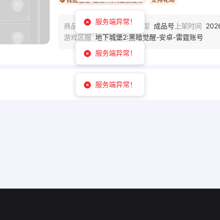
服务端异常！
DC3X28
成品号
202
商品编号
商品类型
上架时间
地下城堡2:黑暗觉醒-安卓-雷霆账号
游戏区服
服务端异常！
服务端异常！