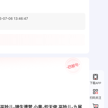
6-07-06 13:46:47
下载APP
扫码关注
,巫铃儿-镜生遗梦,小黄-炽天使,巫铃儿-九尾,