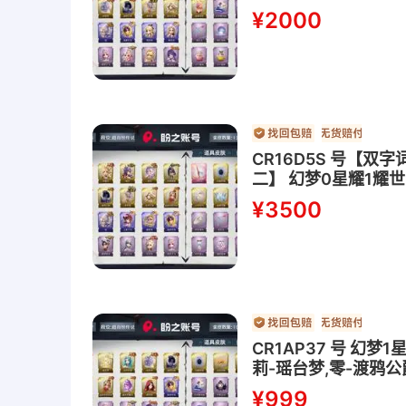
童话,巫铃儿-镜花辞,
¥2000
CR16D5S 号【
二】 幻梦0星耀1耀世
梦,薇薇安-海月息潮,
¥3500
儿-镜花辞,零-狡,巫
CR1AP37 号 幻
莉-瑶台梦,零-渡鸦公
雪
¥999