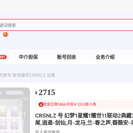
中介担保
账号回收
业务介绍
账号 账号编号CRSNLZ 出售
2715
¥
卖家已降1684
可领￥1200新人券
CRSNLZ 号 幻梦1星耀1耀世11联动2
尾,逍遥-剑仙,月-龙马,兰-春之声,薇薇安-
巨人官方账号