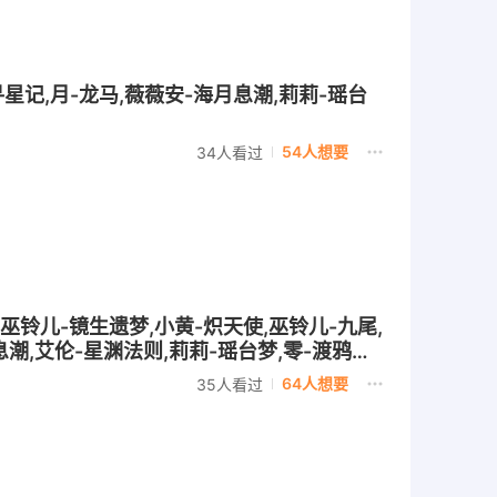
寻星记,月-龙马,薇薇安-海月息潮,莉莉-瑶台
54人想要
34人看过
,巫铃儿-镜生遗梦,小黄-炽天使,巫铃儿-九尾,
息潮,艾伦-星渊法则,莉莉-瑶台梦,零-渡鸦公
-橙留香,逍遥-菠萝吹雪,薇薇安-雪莉杨,爱丽
64人想要
35人看过