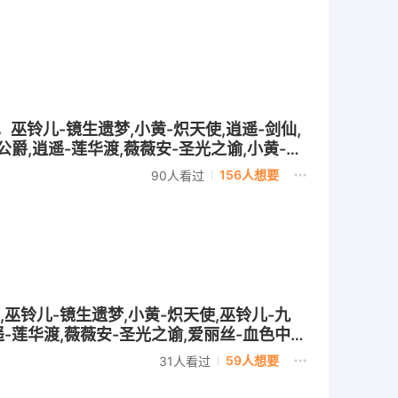
6，巫铃儿-镜生遗梦,小黄-炽天使,逍遥-剑仙,
公爵,逍遥-莲华渡,薇薇安-圣光之谕,小黄-遗
156人想要
90人看过
遗,巫铃儿-镜生遗梦,小黄-炽天使,巫铃儿-九
逍遥-莲华渡,薇薇安-圣光之谕,爱丽丝-血色中的
丽丝-梨花诗
59人想要
31人看过