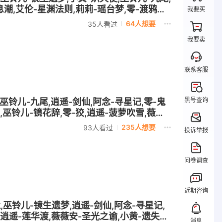
息潮,艾伦-星渊法则,莉莉-瑶台梦,零-渡鸦公
我要买
-橙留香,逍遥-菠萝吹雪,薇薇安-雪莉杨,爱丽
64人想要
35人看过
我要卖
联系客服
黑号查询
,巫铃儿-九尾,逍遥-剑仙,阿念-寻星记,零-鬼
,巫铃儿-镜花辞,零-狡,逍遥-菠萝吹雪,薇薇
235人想要
93人看过
投诉举报
问卷调查
近期咨询
,巫铃儿-镜生遗梦,逍遥-剑仙,阿念-寻星记,
,逍遥-莲华渡,薇薇安-圣光之谕,小黄-遗失的
消息