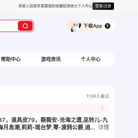
商家入驻
联系客服
我的收藏
招贤纳士
个人中心
登录/注册
帮助中心
游戏资讯
个人中心
1106人看过
典藏37，道具皮79，薇薇安-沧海之遗,巫铃儿-九
海月息潮,莉莉-瑶台梦,零-渡鸦公爵,逍...
详情