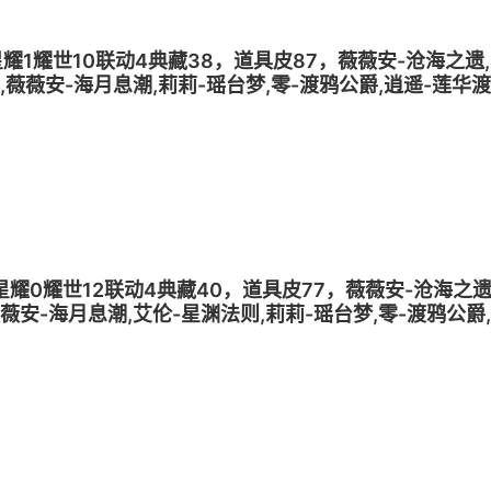
梦1星耀1耀世10联动4典藏38，道具皮87，薇薇安-沧海之遗
声,薇薇安-海月息潮,莉莉-瑶台梦,零-渡鸦公爵,逍遥-莲华渡
梨花诗
梦2星耀0耀世12联动4典藏40，道具皮77，薇薇安-沧海之遗
薇薇安-海月息潮,艾伦-星渊法则,莉莉-瑶台梦,零-渡鸦公爵
零-狡,逍遥-菠萝吹雪,薇薇安-雪莉杨,爱丽丝-梨花诗