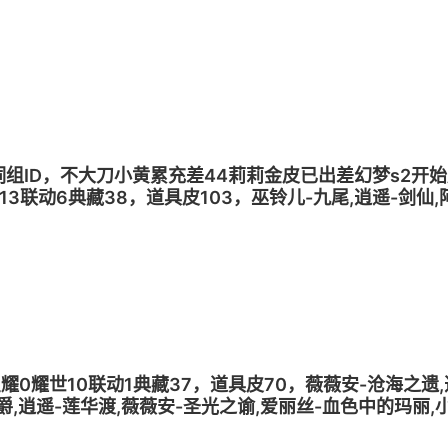
零-狡,逍遥-菠萝吹雪,薇薇安-雪莉杨,爱丽丝-梨花诗
双字词组ID，不大刀小黄累充差44莉莉金皮已出差幻梦s2
13联动6典藏38，道具皮103，巫铃儿-九尾,逍遥-剑仙,
莉莉-瑶台梦,零-渡鸦公爵,逍遥-莲华渡,薇薇安-圣光之谕
铃儿-上官子怡,阿念-橙留香,逍遥-菠萝吹雪,薇薇安-雪莉杨
梦1星耀0耀世10联动1典藏37，道具皮70，薇薇安-沧海之遗
爵,逍遥-莲华渡,薇薇安-圣光之谕,爱丽丝-血色中的玛丽,