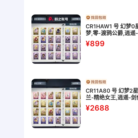
CR1HAW1 号 幻
梦,零-渡鸦公爵,逍遥
¥899
CR11A80 号 幻
兰-精绝女王,逍遥-剑
爵,逍遥-莲华渡,薇薇
¥2688
丝-梨花诗