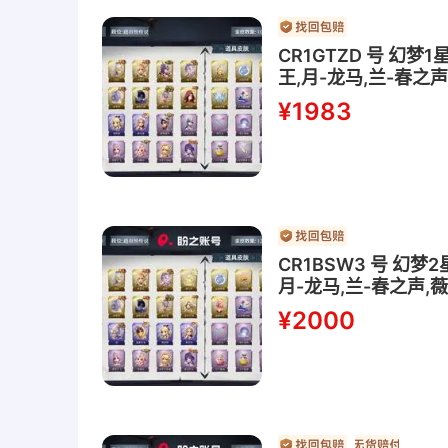
CR1GTZD 号 幻
王,月-龙马,兰-春之
安-雪莉杨,爱丽丝-
¥1983
CR1BSW3 号 幻
月-龙马,兰-春之声,
童话,巫铃儿-镜花辞,
¥2000