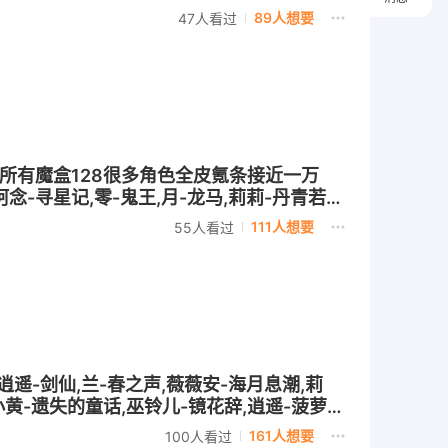
89人想要
47人看过
开始所有魔盒128很多角色全皮氪条接近一万
阿念-寻星记,零-鬼王,月-龙马,莉莉-丹青若
,爱丽丝-血色中的玛丽,小黄-遗失的童话,巫铃
111人想要
55人看过
,爱丽丝-梨花诗
,逍遥-剑仙,兰-春之声,薇薇安-海月息潮,莉
小黄-遗失的童话,巫铃儿-镜花辞,逍遥-菠萝吹
161人想要
100人看过