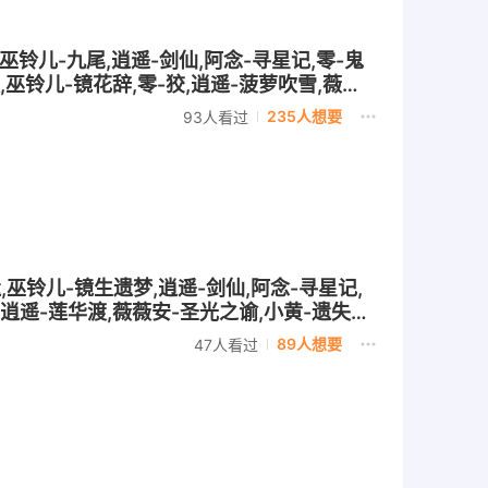
,巫铃儿-九尾,逍遥-剑仙,阿念-寻星记,零-鬼
,巫铃儿-镜花辞,零-狡,逍遥-菠萝吹雪,薇薇
235人想要
93人看过
,巫铃儿-镜生遗梦,逍遥-剑仙,阿念-寻星记,
,逍遥-莲华渡,薇薇安-圣光之谕,小黄-遗失的
89人想要
47人看过