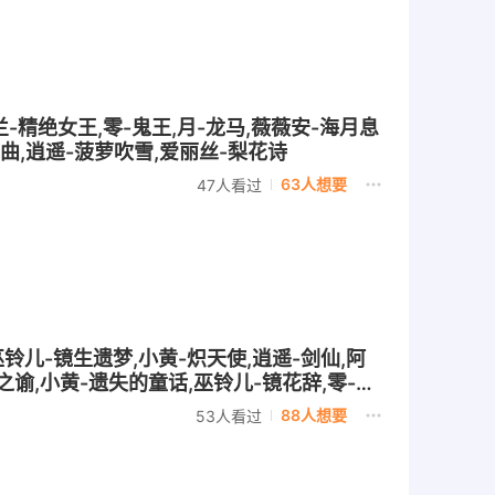
兰-精绝女王,零-鬼王,月-龙马,薇薇安-海月息
舞曲,逍遥-菠萝吹雪,爱丽丝-梨花诗
63人想要
47人看过
巫铃儿-镜生遗梦,小黄-炽天使,逍遥-剑仙,阿
之谕,小黄-遗失的童话,巫铃儿-镜花辞,零-狡,
88人想要
53人看过