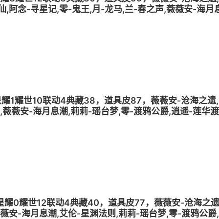
仙,阿念-寻星记,零-鬼王,月-龙马,兰-春之声,薇薇安-海月
安-圣光之谕,巫铃儿-镜花辞,零-狡,巫铃儿-上官子怡,阿念
梦1星耀1耀世10联动4典藏38，道具皮87，薇薇安-沧海之遗
声,薇薇安-海月息潮,莉莉-瑶台梦,零-渡鸦公爵,逍遥-莲华渡
梨花诗
梦2星耀0耀世12联动4典藏40，道具皮77，薇薇安-沧海之遗
薇薇安-海月息潮,艾伦-星渊法则,莉莉-瑶台梦,零-渡鸦公爵