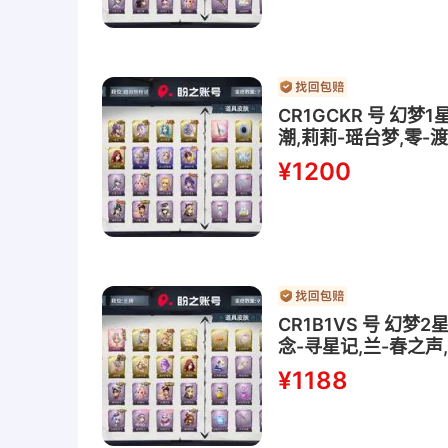
CR1GCKR 号 幻
潮,莉莉-瑶台梦,零-
¥1200
CR1B1VS 号 幻
念-寻星记,兰-春之声
逍遥-菠萝吹雪
¥1188