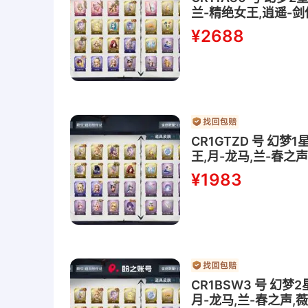
兰-精绝女王,逍遥-剑
爵,逍遥-莲华渡,薇薇
¥2688
丝-梨花诗
CR1GTZD 号 幻
王,月-龙马,兰-春之
安-雪莉杨,爱丽丝-
¥1983
CR1BSW3 号 幻
月-龙马,兰-春之声,