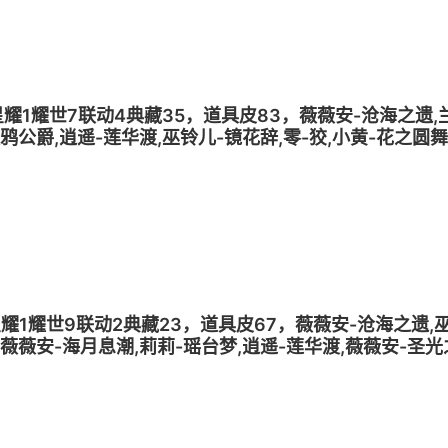
梦1星耀1耀世7联动4典藏35，道具皮83，薇薇安-沧海之遗,
渡鸦公爵,逍遥-莲华渡,巫铃儿-镜花辞,零-狡,小黄-花之圆
梦2星耀1耀世9联动2典藏23，道具皮67，薇薇安-沧海之遗,
,薇薇安-海月息潮,莉莉-瑶台梦,逍遥-莲华渡,薇薇安-圣光