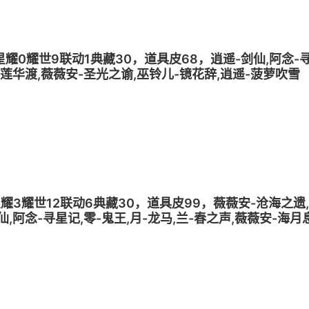
梦0星耀0耀世9联动1典藏30，道具皮68，逍遥-剑仙,阿念-
-莲华渡,薇薇安-圣光之谕,巫铃儿-镜花辞,逍遥-菠萝吹雪
梦2星耀3耀世12联动6典藏30，道具皮99，薇薇安-沧海之遗
仙,阿念-寻星记,零-鬼王,月-龙马,兰-春之声,薇薇安-海月
安-圣光之谕,巫铃儿-镜花辞,零-狡,巫铃儿-上官子怡,阿念