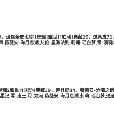
皮号，逍遥全皮 幻梦1星耀1耀世11联动1典藏35，道具皮7
声,薇薇安-海月息潮,艾伦-星渊法则,莉莉-瑶台梦,零-渡鸦
花辞,逍遥-菠萝吹雪
梦2星耀2耀世11联动4典藏39，道具皮84，薇薇安-沧海之
寻星记,零-鬼王,月-龙马,薇薇安-海月息潮,莉莉-瑶台梦,
,巫铃儿-镜花辞,零-狡,逍遥-菠萝吹雪,薇薇安-雪莉杨,爱