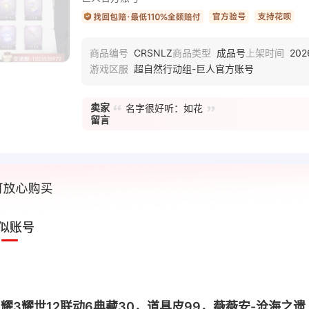
CRSNLZ
成品号
202
商品编号
商品类型
上架时间
超自然行动组-巨人官方账号
游戏区服
卖家
名字很好听：如花
留言
似账号
梦2星耀3耀世12联动6典藏30，道具皮99，薇薇安-沧海之遗