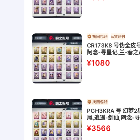
CR173K8 号伪全
阿念-寻星记,兰-春之
失的童话,巫铃儿-镜
¥1080
PGH3KRA 号 幻
尾,逍遥-剑仙,阿念-
玛丽,小黄-遗失的童话
¥3566