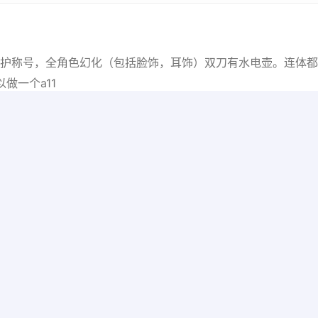
道，8连体守护称号，全角色幻化（包括脸饰，耳饰）双刀有水电壶。
做一个a11