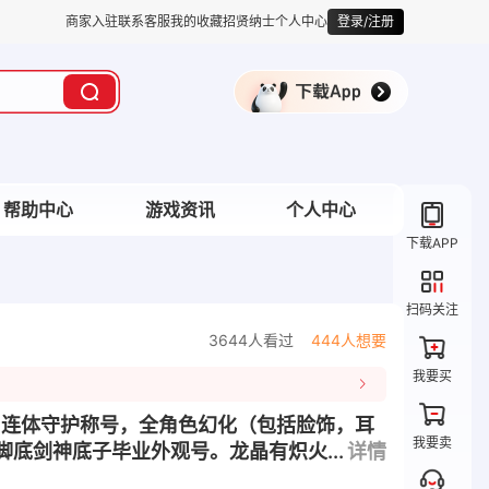
商家入驻
联系客服
我的收藏
招贤纳士
个人中心
登录/注册
帮助中心
游戏资讯
个人中心
下载APP
扫码关注
3644人看过
444人想要
我要买
行霸道，8连体守护称号，全角色幻化（包括脸饰，耳
我要卖
底剑神底子毕业外观号。龙晶有炽火...
详情