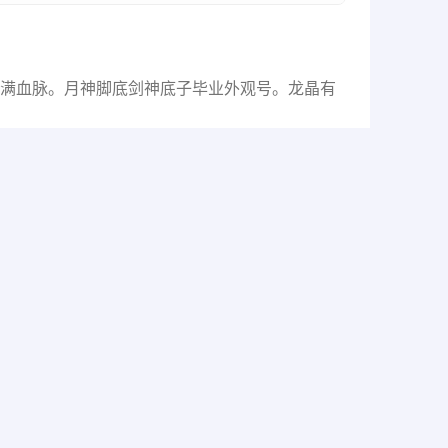
连体都满血脉。月神脚底剑神底子毕业外观号。龙晶有