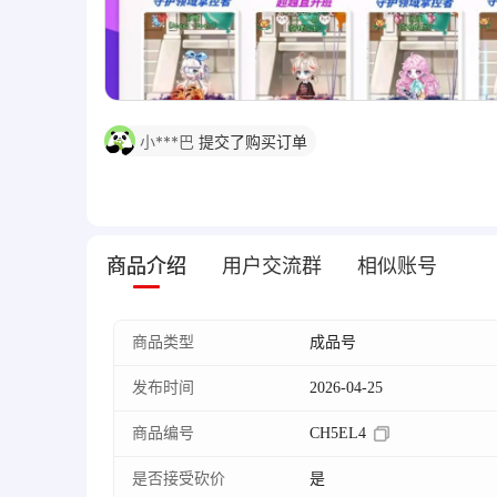
5
人刚刚浏览该商品
小***巴
提交了购买订单
月***桥
发起了砍价
盼***T
发起了砍价
商品介绍
用户交流群
相似账号
岁***首
发起了砍价
商品类型
成品号
发布时间
2026-04-25
商品编号
CH5EL4
是否接受砍价
是