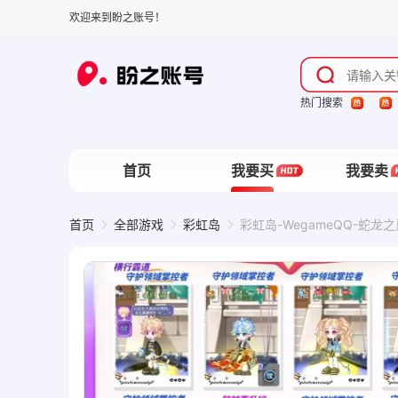
欢迎来到盼之账号！
热门搜索
首页
我要买
我要卖
首页
全部游戏
彩虹岛
彩虹岛-WegameQQ-蛇龙之
湫***@
盼***T
发起了砍价
发起了砍价