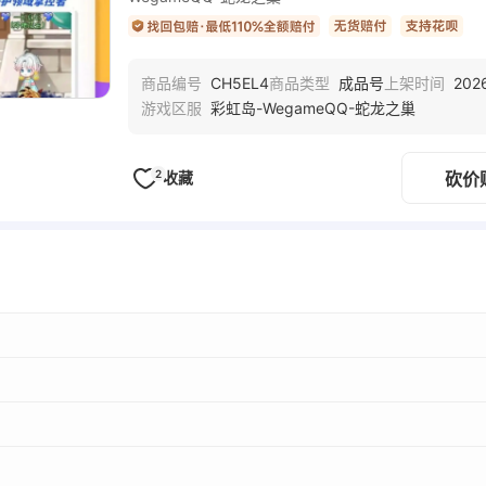
CH5EL4
成品号
202
商品编号
商品类型
上架时间
彩虹岛-WegameQQ-蛇龙之巢
游戏区服
2
收藏
砍价