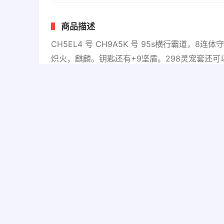
商品描述
CH5EL4 号 CH9A5K 号 95s横行霸
炽火，麒麟。钥匙还有+9坚盾。298灵宠套还可以
商品详情