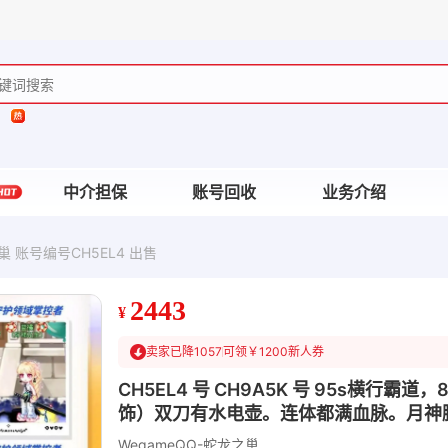
中介担保
账号回收
业务介绍
巢 账号编号CH5EL4 出售
2443
¥
卖家已降1057
可领￥1200新人券
CH5EL4 号 CH9A5K 号 95s横
饰）双刀有水电壶。连体都满血脉。月神脚
WegameQQ-蛇龙之巢