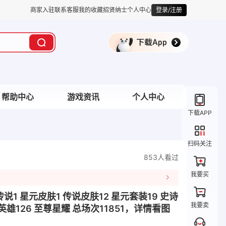
商家入驻
联系客服
我的收藏
招贤纳士
个人中心
登录/注册
帮助中心
游戏资讯
个人中心
下载APP
扫码关注
853人看过
我要买
品传说1 星元皮肤1 传说皮肤12 星元套装19 史诗
我要卖
 英雄126 至尊星耀 总场次11851，详情看图