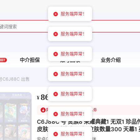
服务端异常！
服务端异常！
服务端异常！
中介担保
账号回收
业务介绍
服务端异常！
C6J88C 出售
服务端异常！
866
¥
卖家已降22
可领￥1200新人券
服务端异常！
C6J88C 号 贵族8 荣耀典藏1 无双1 珍
皮肤99 对抗路36段 皮肤数量300 天幕1
服务端异常！
安卓QQ
不可二次实名
无防沉迷