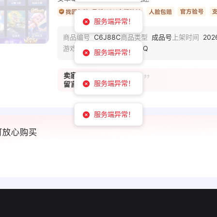
服务端异常！
C6J88C
成品号
202
商品编号
商品类型
上架时间
王者荣耀-安卓QQ
游戏区服
服务端异常！
卖家
凯8皮，7按键 V8
服务端异常！
留言
服务端异常！