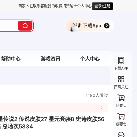
商家入驻
联系客服
我的收藏
招贤纳士
个人中心
登录/注册
帮助中心
游戏资讯
个人中心
下载APP
扫码关注
1190人看过
我要买
 星传说2 传说皮肤27 星元套装8 史诗皮肤56
我要卖
 总场次5834