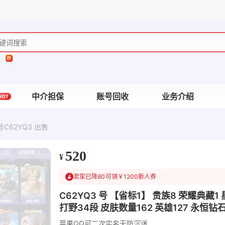
中介担保
账号回收
业务介绍
C62YQ3 出售
520
¥
卖家已降80
可领￥1200新人券
C62YQ3 号 【省标1】 贵族8 荣耀典藏1
打野34段 皮肤数量162 英雄127 永恒钻石
苹果QQ
可二次实名
无防沉迷