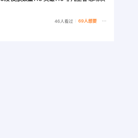
69人想要
46人看过
诗皮肤58 打野26段 皮肤数量218 天幕1 英
93人想要
60人看过
星元皮肤1 传说皮肤9 星元套装3 史诗皮肤38