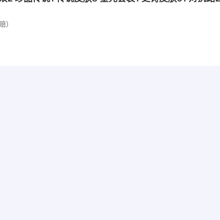
赔）
 荣耀典藏2 珍品传说2 星元皮肤1 传说皮肤15 星元套装5 史
场次6253，详情看图
赔）
诸葛亮 省标兰陵王】 贵族7 荣耀典藏1 无双1 珍品传说1 
1 英雄128 至圣王者 总场次2941，详情看图