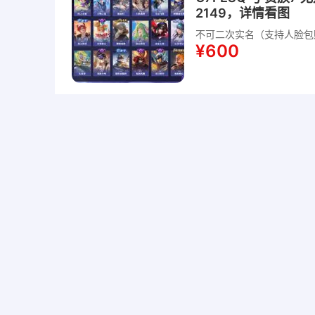
2149，详情看图
不可二次实名（支持人脸包
¥600
C7CMH5 号 贵族4
雄128 至尊星耀 总
不可二次实名（支持人脸包
¥580
C7BLP8 号 【省标
打野43段 皮肤数量15