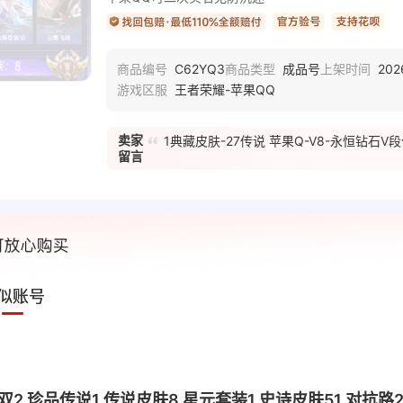
C62YQ3
成品号
202
商品编号
商品类型
上架时间
王者荣耀-苹果QQ
游戏区服
卖家
1典藏皮肤-27传说 苹果Q-V8-永恒钻石V段
留言
似账号
 无双2 珍品传说1 传说皮肤8 星元套装1 史诗皮肤51 对抗路